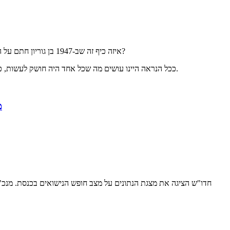
איזה כיף זה שב-1947 בן גוריון חתם על הסכם הסטטוס-קוו עם החבר'ה הדתיים שהיו פה בשביל להסדיר את כל הבלגן הזה שנקרא יחסי דת ומדינה. מה כבר היינו עושים בלי ההסכם הזה?
ככל הנראה היינו עושים מה שכל אחד היה חושק לעשות, כל עוד זה קורה מבלי לפגוע איש ברעהו. אבל נו טוב, הטרנד של ההון הפוליטי על חשבון הפלורליזם והליברליזם איננו משהו שהמציאו רק לאחרונה.
מ
חדו"ש הציגה את מצגת הנתונים על מצב חופש הנישואים בכנסת. מנכ"ל