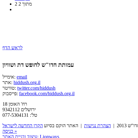
2 מתוך 2
לראש הדף
עמותת חדו"ש לחופש דת ושוויון
email
אימייל:
hiddush.org.il
אתר:
twitter.com/hiddush
טוויטר:
facebook.com/hiddush.org.il
פייסבוק:
רח' האומן 18
ירושלים 9342112
טל': 077-5304131
2013 |
הצהרת נגישות
| האתר הוקם בסיוע
הקרן החדשה לישראל
כניסה »
Lionways
עיצוב ובניית האתר: