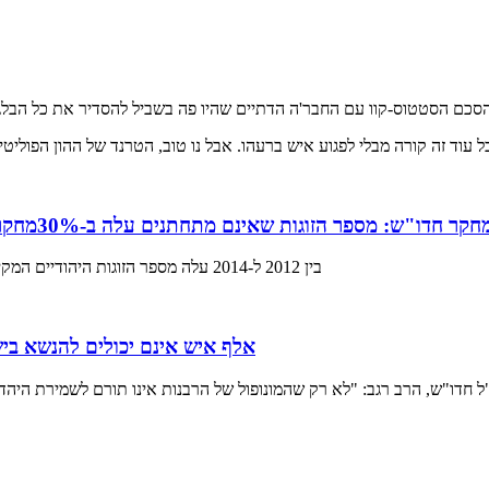
חקר חדו"ש: מספר הזוגות שאינם מתחתנים עלה ב-30%
בין 2012 ל-2014 עלה מספר הזוגות היהודיים המקיימים חיים משותפים בלי להינשא על פי ההלכה מ-65 אלף ל-84 אלף
666 אלף איש אינם יכולים להנשא ב
 חדו"ש, הרב רגב: "לא רק שהמונופול של הרבנות אינו תורם לשמירת היהד