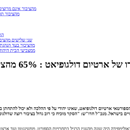
90% מהציבור אינם מרו
68% מהציבור
התמ
שני שלישים מהציבו
75% מהציבור בעד הנהגת גירושין אזר
59% ממצביעי הבית היה
לגופיאט : 65% מהציבור תומך בנישואין אזרחיים בישראל
ספורטאי ארטיום דולגופיאט, שאינו יהודי על פי ההלכה ולא יכול להתחתן 
ים בישראל. מנכ"ל חדו"ש: "הסקר מוכיח כי רוב גדול בציבור רוצה שדולגופ
 באולימפידה היה שונה מהענין הרגיל בתחרויות הספורט. מוושינגטון ועד 