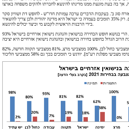
זרח סוג ב'. בעקבות הדברים ערכה עמותת חדו"ש - לחופש דת ושוויון סקר
דעת קהל באמצעות מכון סמית שהעלה כי 65% מהציבור היהודי הבוגר בישראל תומך בכך שיונהגו בישראל נישואין אזרחיים כמו בכל דמוקרטיה בעולם. רק 35% תומכים בעמדה כי ישראל היא מדינה יהודית ולכן צריך להשאיר
בידי הרבנות הראשית לקבוע מי וכיצד יכולים להינשא.
חדו"ש עוקבת בשיטתיות אחר דעת הקהל בנושאי דת ומדינה, ובניגוד לשאלות רבות בהן יש חלקים בציבור שאין להם דעה או שמהססים להביע אותה, הרי בנושא חופש הבחירה בנישואין והנהגת נישואין אזרחיים בישראל 93%
לתמיכה בנישואין אזרחיים בישראל שותפים רוב גדול של המצביעים לכל מפלגות הקואליציה: 98% ממצביעי יש עתיד, 93% ממצביעי העבודה, 80% ממצביעי כחול לבן, 100% ממצביעי מרצ, 81% ממצביעי תקווה חדשה, 82%