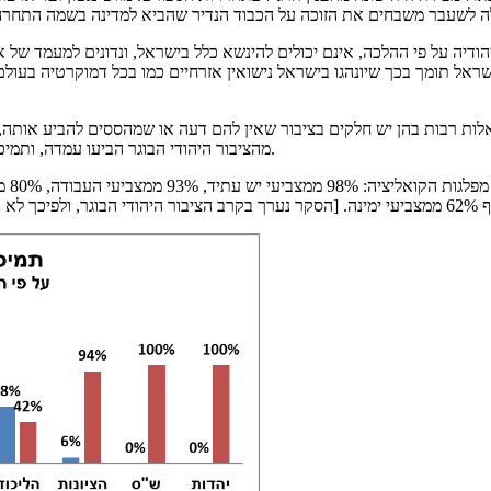
הודיה על פי ההלכה, אינם יכולים להינשא כלל בישראל, ונדונים למעמד של א
מהציבור היהודי הבוגר הביעו עמדה, ותמיכת הרוב הגדול בחופש בחירה בנישואין ובהנהגת נישואין אזרחיים היא יציבה.