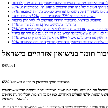
לראשונה: יותר ממחצית הציבור היהודי מעוניין בחתונה מחוץ לרבנות
צים מדרך הטיפול של בתי הדין הרבניים ב"עגונות" ובמסורבות גט
 תומכים באפשרות של נישואים אזרחיים לעולים מברית המועצות
נישואים אזרחיים: 72% מהיהודים בעד, 57% מהערבים נגד
מהפכה: כמחצית מהציבור היהודי מעדיפים לא להתחתן ברבנות
74% מהציבור מעוניינים בטקס חתונה שיוויוני
יכה בנישואין או ברישום זוגיות לבני אותו מין נסקה לשיא של 76%
ר לא יודעים שיצטרכו להתגרש בבית דין רבני גם אם יתחתנו בחו"ל
חיים בישראל. ל-69% אין אמון בבתי הדין הרבניים
ודי: שליטת הרבנות בנישואין ובגירושין מרחיקה יהודים מהיהדות
8/8/2021
65% מהציבור תומך בנישואין אזרחיים בישראל
בישראל עם בת זוגתו. בעקבות השיח הציבורי, יזמה עמותת חדו"ש – לחופש
יאט ומאות אלפי העולים האחרים, כמו גם כל הציבור, יוכלו ליהנות מחופש
נישואין בישראל".
ארצות ערב עסקה התקשורת במצב האבסורדי בו ראש הממשלה וחברי הקבינט,