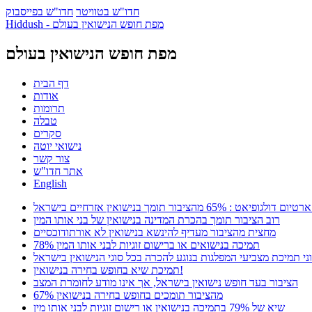
חדו"ש בטוויטר
חדו"ש בפייסבוק
Hiddush - מפת חופש הנישואין בעולם
מפת חופש הנישואין בעולם
דף הבית
אודות
תרומות
טבלה
סקרים
נישואי יוטה
צור קשר
אתר חדו"ש
English
65 מהציבור תומך בנישואין אזרחיים בישראל
רוב הציבור תומך בהכרת המדינה בנישואין של בני אותו המין
מחצית מהציבור מעדיף להינשא בנישואין לא אורתודוכסיים
78% תמיכה בנישואים או ברישום זוגיות לבני אותו המין
ני תמיכת מצביעי המפלגות בנוגע להכרה בכל סוגי הנישואין בישראל
תמיכת שיא בחופש בחירה בנישואין!
הציבור בעד חופש נישואין בישראל, אך אינו מודע לחומרת המצב
67% מהציבור תומכים בחופש בחירה בנישואין
שיא של 79% בתמיכה בנישואין או רישום זוגיות לבני אותו מין