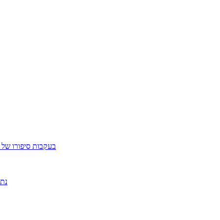
בעקבות סיפורו של ארטיום דולגופיאט : %
נתו