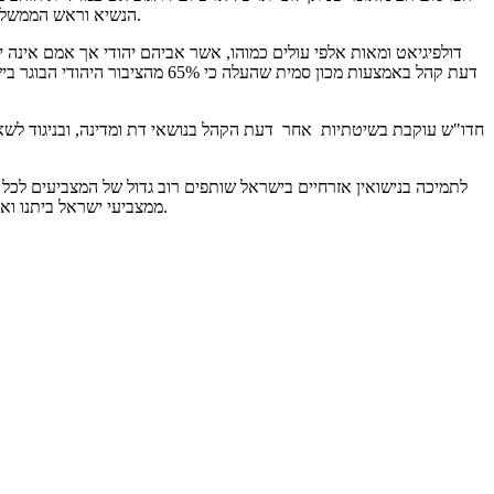
הנשיא וראש הממשלה לשעבר משבחים את הזוכה על הכבוד הנדיר שהביא למדינה בשמה התחרה, אך בה בעת מונעת ממנו מדינתו להינשא לחברתו ולהקים משפחה בארצו.
דולפיגיאט ומאות אלפי עולים כמוהו, אשר אביהם יהודי אך אמם אינה י
ממצביעי ישראל ביתנו ואף 62% ממצביעי ימינה. [הסקר נערך בקרב הציבור היהודי הבוגר, ולפיכך לא נדמו מצביעי מפלגת רע"מ]. יודגש כי תומכים בכך גם 58% ממצביעי הליכוד.