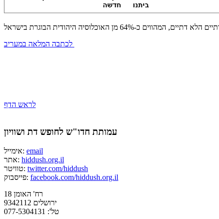
לכתבה המלאה במעריב
לראש הדף
עמותת חדו"ש לחופש דת ושוויון
email
אימייל:
hiddush.org.il
אתר:
twitter.com/hiddush
טוויטר:
facebook.com/hiddush.org.il
פייסבוק:
רח' האומן 18
ירושלים 9342112
טל': 077-5304131